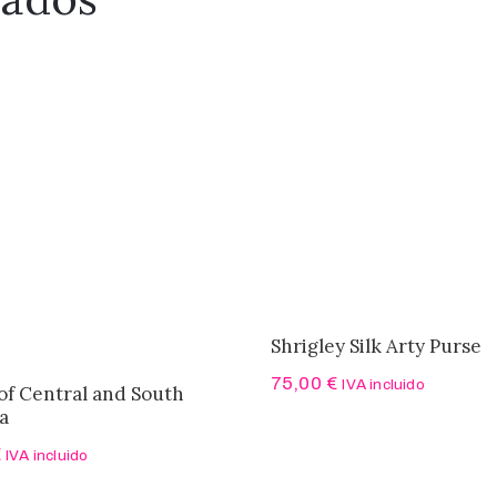
Shrigley Silk Arty Purse
75,00
€
IVA incluido
of Central and South
a
€
IVA incluido