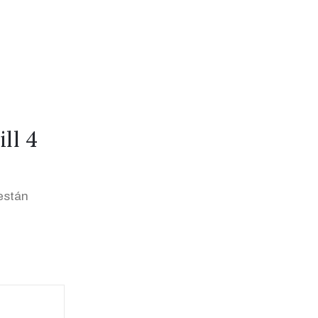
ll 4
están