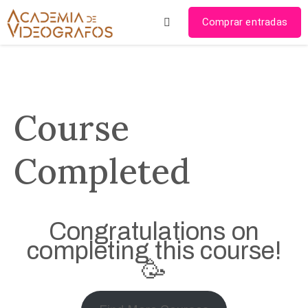
Comprar entradas
Videógrafo
del año
2024
Course
Videógrafo
del año
Completed
2023
Mi
Congratulations on
cuenta
completing this course!
🥳