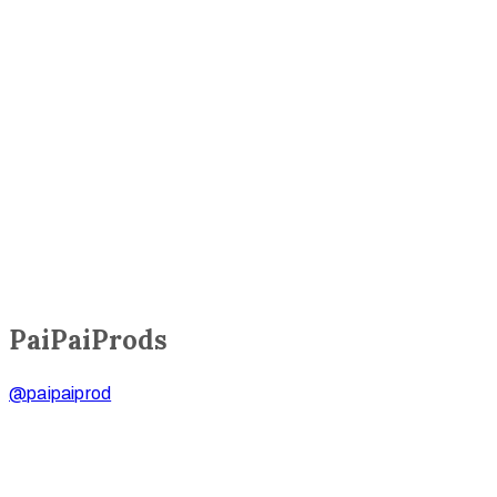
PaiPaiProds
@paipaiprod