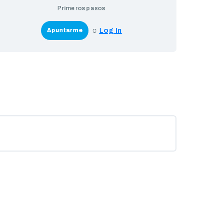
Primeros pasos
o
Log In