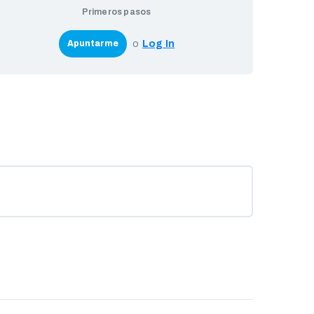
Primeros pasos
o
Log In