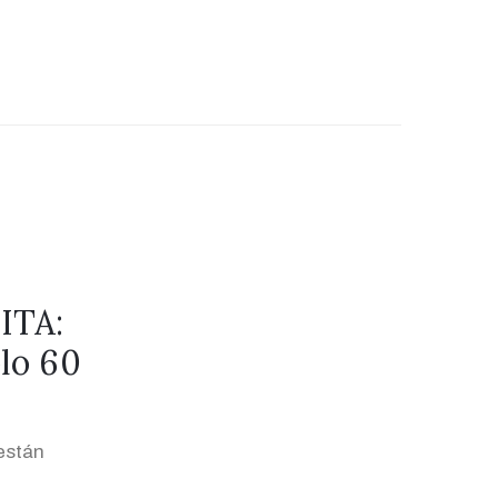
ITA:
olo 60
están